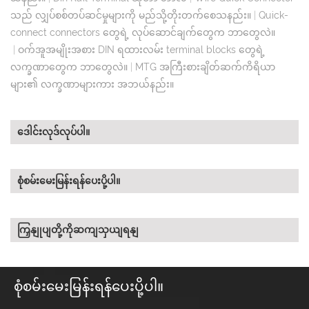
သည် လျှပ်စစ်တပ်ဆင်မှုများကို မည်သို့တိုးတက်စေသနည်း။
|
Quick-
connect connectors တွေရဲ့ လုပ်ဆောင်ချက်တွေက ဘာတွေလဲ။
|
ဝက်အူအမျိုးအစား DIN ရထားလမ်း terminal blocks တွေရဲ့
လက္ခဏာတွေက ဘာတွေလဲ။
|
MTG အကြီးစားချိတ်ဆက်ကိရိယာ
များ၏ လက္ခဏာများကား အဘယ်နည်း။
ဒေါင်းလုဒ်လုပ်ပါ။
စုံစမ်းမေးမြန်းရန်ပေးပို့ပါ။
ကြှနျုပျတို့ကိုဆကျသှယျရနျ
စုံစမ်းမေးမြန်းရန်ပေးပို့ပါ။