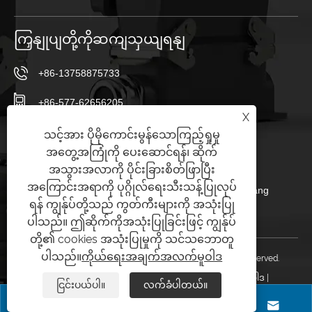
ကြှနျုပျတို့ကိုဆကျသှယျရနျ
+86-13758875733
+86-577-62656205
X
+86-577-62656205
သင့်အား ပိုမိုကောင်းမွန်သောကြည့်ရှုမှု
အတွေ့အကြုံကို ပေးဆောင်ရန်၊ ဆိုက်
sales23@chtar.com
အသွားအလာကို ပိုင်းခြားစိတ်ဖြာပြီး
အကြောင်းအရာကို ပုဂ္ဂိုလ်ရေးသီးသန့်ပြုလုပ်
Huanghuaguan ရွာ၊ Liushi မြို့၊ Yueqing မြို့၊ Zhejiang
ရန် ကျွန်ုပ်တို့သည် ကွတ်ကီးများကို အသုံးပြု
325605၊ တရုတ်
ပါသည်။ ဤဆိုက်ကိုအသုံးပြုခြင်းဖြင့် ကျွန်ုပ်
တို့၏ cookies အသုံးပြုမှုကို သင်သဘောတူ
ပါသည်။
ကိုယ်ရေးအချက်အလက်မူဝါဒ
မူပိုင်ခွင့် © 2025 Yueqing TAER Electric Co., Ltd. All Rights Reserved.
Links
|
Sitemap
|
RSS
|
XML
|
ကိုယ်ရေးအချက်အလက်မူဝါဒ
|
ငြင်းပယ်ပါ။
လက်ခံပါတယ်။



