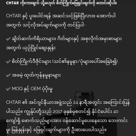
CHTAR ကိုးကားချက် သို့မဟုတ် စိတ်ကြိုက်ဖြေရှင်းချက်ကို တောင်းဆိုပါ။
CHTAR နှင့် ပူးပေါင်းရန် အဆင်သင့်ဖြစ်ပြီလား။ အောက်ပါ
အတွက် သင့်လိုအပ်ချက်များကို တင်ပြပါ-
✅ ချိတ်ဆက်ကိရိယာများ၊ ဂိတ်များနှင့် အစုလိုက်အမှာစာများ
အတွက် ယှဉ်ပြိုင်စျေးနှုန်း
✅ စိတ်ကြိုက်ဒီဇိုင်းများ (သင်၏နမူနာ/ပုံများပေါ်အခြေခံ၍)
✅ အခမဲ့ ထုတ်ကုန်နမူနာများ
✅ MOQ နှင့် OEM ပံ့ပိုးမှု
CHTAR ၏ အင်ဂျင်နီယာအဖွဲ့သည် 24 နာရီအတွင်း အကြောင်းပြန်
ပါသည်။ ကျွန်ုပ်တို့သည် 2017 ခုနှစ်မှစတင်၍ နိုင်ငံပေါင်း 40
ကျော်ရှိ ဖောက်သည်များအား ဝန်ဆောင်မှုပေးနေသော ဘေးကင်း
မှု၊ မြန်နှုန်းနှင့် ဖြေရှင်းချက်များကို ဦးစားပေးပါသည်။