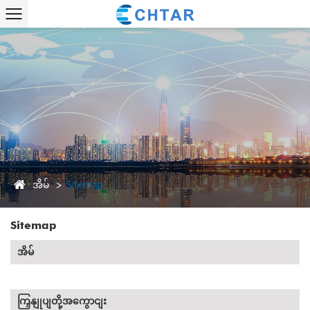
အိမ်
Sitemap
Sitemap
အိမ်
ကြှနျုပျတို့အကွောငျး