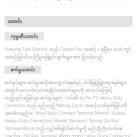
သတင်း
ကုမ္ပဏီသတင်း
Yueqing Taer Electric သည် Canton Fair အဆင့် 1 ဧပြီလ 2026 တွင်
အဆင့်မြင့်ဝါယာကြိုးဖြေရှင်းချက်များအား ပြသခဲ့သည်
စက်မှုသတင်း
စက်ရုပ်များ၊ စက်မှုအလိုအလျောက်စနစ်နှင့် ပါဝါဖြန့်ဖြူးရေးစနစ်များ
အတွက် လေးလံသောအချိတ်အဆက်များကို အဘယ်ကြောင့်
ထည့်သွင်းရခြင်းမှာ စက်ရုပ်များ၊
|
သင်၏ 24 Pin TS Heavy Duty
Connector သည် မည်သည့် Mating Cycle အဆင့်သတ်မှတ်ခြင်းကို
အာမခံသနည်း။
|
Wire Quick Connect Terminal Market
|
Global
Heavy-Duty Connectors Market Demand
|
Spring Din Rail
Terminal Block သည် လျှပ်စစ်ချိတ်ဆက်မှုကို မည်သို့တိုးတက်စေ
သနည်း။
|
Din Rail Terminal ဆိုတာ ဘာလဲ
|
Wire Quick Connector