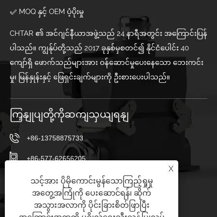
✅ MOQ နှင့် OEM ပံ့ပိုးမှု
CHTAR ၏ အင်ဂျင်နီယာအဖွဲ့သည် 24 နာရီအတွင်း အကြောင်းပြန်
ပါသည်။ ကျွန်ုပ်တို့သည် 2017 ခုနှစ်မှစတင်၍ နိုင်ငံပေါင်း 40
ကျော်ရှိ ဖောက်သည်များအား ဝန်ဆောင်မှုပေးနေသော ဘေးကင်း
မှု၊ မြန်နှုန်းနှင့် ဖြေရှင်းချက်များကို ဦးစားပေးပါသည်။
ကြှနျုပျတို့ကိုဆကျသှယျရနျ
+86-13758875733
+86-577-62656205
X
+86-577-62656205
သင့်အား ပိုမိုကောင်းမွန်သောကြည့်ရှုမှု
အတွေ့အကြုံကို ပေးဆောင်ရန်၊ ဆိုက်
sales23@chtar.com
အသွားအလာကို ပိုင်းခြားစိတ်ဖြာပြီး