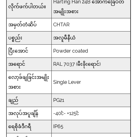
Harting Han 24B အောက်ခြေပိတ်
လိုက်ဖက်ပါတယ်။
အမျိုးအစား
အမှတ်တံဆိပ်
CHTAR
ပစ္စည်း
အလူမီနီယံ
ပြီးအောင်
Powder coated
အရောင်
RAL 7037 (မီးခိုးရောင်)
လော့ခ်ချခြင်းအမျိုး
Single Lever
အစား
ချည်
PG21
အလုပ်အပူချိန်
-40℃- +125℃
ရေစိုခံဒီဂရီ
IP65