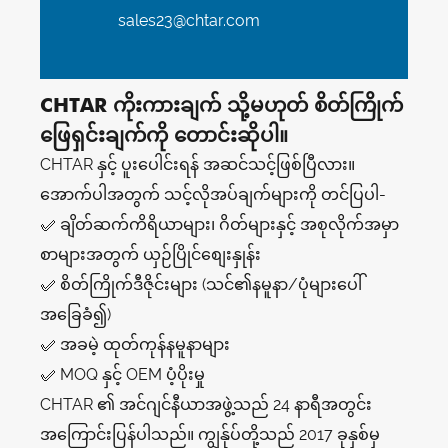
sales23@chtar.com
CHTAR ကိုးကားချက် သို့မဟုတ် စိတ်ကြိုက်
ဖြေရှင်းချက်ကို တောင်းဆိုပါ။
CHTAR နှင့် ပူးပေါင်းရန် အဆင်သင့်ဖြစ်ပြီလား။
အောက်ပါအတွက် သင့်လိုအပ်ချက်များကို တင်ပြပါ-
✅ ချိတ်ဆက်ကိရိယာများ၊ ဂိတ်များနှင့် အစုလိုက်အမှာ
စာများအတွက် ယှဉ်ပြိုင်စျေးနှုန်း
✅ စိတ်ကြိုက်ဒီဇိုင်းများ (သင်၏နမူနာ/ပုံများပေါ်
အခြေခံ၍)
✅ အခမဲ့ ထုတ်ကုန်နမူနာများ
✅ MOQ နှင့် OEM ပံ့ပိုးမှု
CHTAR ၏ အင်ဂျင်နီယာအဖွဲ့သည် 24 နာရီအတွင်း
အကြောင်းပြန်ပါသည်။ ကျွန်ုပ်တို့သည် 2017 ခုနှစ်မှ