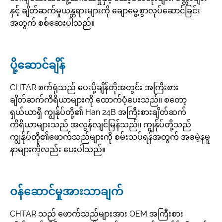
နှင့် ချိတ်ဆက်မှုယန္တရားများကို ချောမွေ့စွာလုပ်ဆောင်ခြင်း
အတွက် စစ်ဆေးပါသည်။
ပို့ဆောင်ချိန်
CHTAR စက်ရုံသည် ပေးပို့ချိန်တိုအတွင်း အကြီးစား
ချိတ်ဆက်ကိရိယာများကို ထောက်ပံ့ပေးသည်။ စတော့
ရှယ်ယာရှိ ကျွန်ုပ်တို့၏ Han 24B အကြီးစားချိတ်ဆက်
ကိရိယာများသည် အလွန်လျင်မြန်သည်။ ကျွန်ုပ်တို့သည်
ကျွန်ုပ်တို့၏ဖောက်သည်များကို စမ်းသပ်ရန်အတွက် အခမဲ့နမူ
နာများကိုလည်း ပေးပါသည်။
ဝန်ဆောင်မှုအားသာချက်
CHTAR သည် ဖောက်သည်များအား OEM အကြီးစား