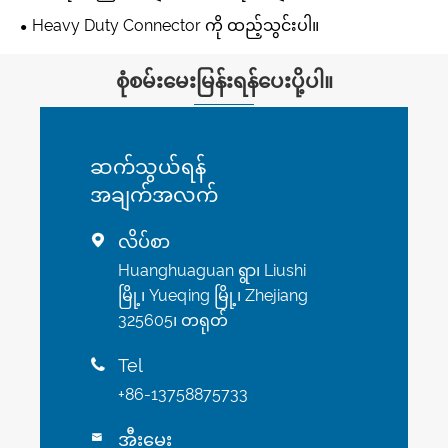
Heavy Duty Connector ကို ထည့်သွင်းပါ။
စုံစမ်းမေးမြန်းရန်ပေးပို့ပါ။
ဆက်သွယ်ရန်
အချက်အလက်
လိပ်စာ

Huanghuaguan ရွာ၊ Liushi
မြို့၊ Yueqing မြို့၊ Zhejiang
325605၊ တရုတ်
Tel

+86-13758875733
အီးမေး
