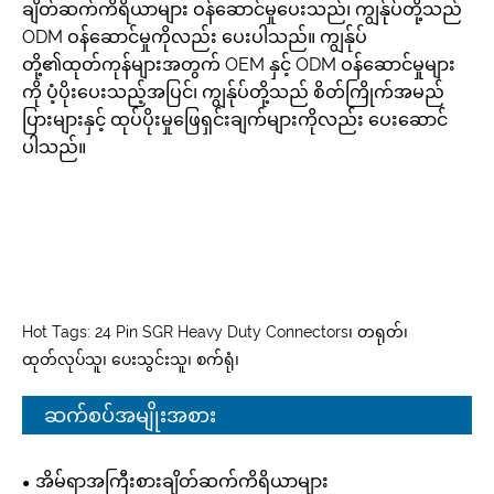
ချိတ်ဆက်ကိရိယာများ ဝန်ဆောင်မှုပေးသည်၊ ကျွန်ုပ်တို့သည်
ODM ဝန်ဆောင်မှုကိုလည်း ပေးပါသည်။ ကျွန်ုပ်
တို့၏ထုတ်ကုန်များအတွက် OEM နှင့် ODM ဝန်ဆောင်မှုများ
ကို ပံ့ပိုးပေးသည့်အပြင်၊ ကျွန်ုပ်တို့သည် စိတ်ကြိုက်အမည်
ပြားများနှင့် ထုပ်ပိုးမှုဖြေရှင်းချက်များကိုလည်း ပေးဆောင်
ပါသည်။
Hot Tags: 24 Pin SGR Heavy Duty Connectors၊ တရုတ်၊
ထုတ်လုပ်သူ၊ ပေးသွင်းသူ၊ စက်ရုံ၊
ဆက်စပ်အမျိုးအစား
အိမ်ရာအကြီးစားချိတ်ဆက်ကိရိယာများ