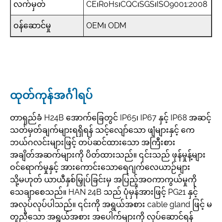
လက်မှတ်
CE၊RoHs၊CQC၊SGS၊ISO9001:2008
ဝန်ဆောင်မှု
OEM၊ ODM
ထုတ်ကုန်အင်္ဂါရပ်
တာရှည်ခံ H24B အောက်ခြေတွင် IP65၊ IP67 နှင့် IP68 အဆင့်
သတ်မှတ်ချက်များရရှိရန် သင့်လျော်သော ဖျံများနှင့် ကေ
ဘယ်ဂလင်းများဖြင့် တပ်ဆင်ထားသော အကြီးစား
အချိတ်အဆက်များကို ပိတ်ထားသည်။ ၎င်းသည် ဖုန်မှုန့်များ
ဝင်ရောက်မှုနှင့် အားကောင်းသောရေဂျက်လေယာဉ်များ
သို့မဟုတ် ယာယီနှစ်မြှုပ်ခြင်းမှ အပြည့်အဝကာကွယ်မှုကို
သေချာစေသည်။ HAN 24B သည် ပုံမှန်အားဖြင့် PG21 နှင့်
အလုပ်လုပ်ပါသည်။ ၎င်းကို အရွယ်အစား cable gland ဖြင့် မ
တူညီသော အရွယ်အစား အပေါက်များကို လုပ်ဆောင်ရန်