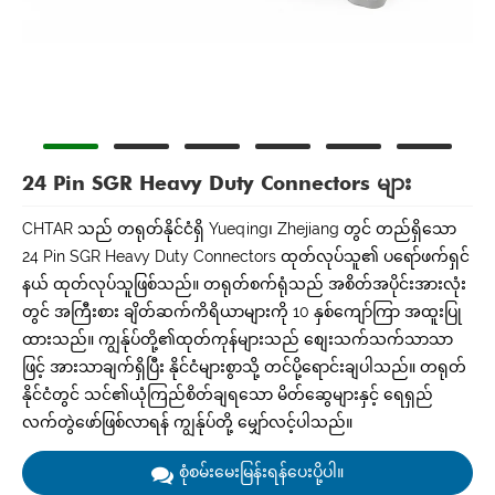
24 Pin SGR Heavy Duty Connectors များ
CHTAR သည် တရုတ်နိုင်ငံရှိ Yueqing၊ Zhejiang တွင် တည်ရှိသော
24 Pin SGR Heavy Duty Connectors ထုတ်လုပ်သူ၏ ပရော်ဖက်ရှင်
နယ် ထုတ်လုပ်သူဖြစ်သည်။ တရုတ်စက်ရုံသည် အစိတ်အပိုင်းအားလုံး
တွင် အကြီးစား ချိတ်ဆက်ကိရိယာများကို 10 နှစ်ကျော်ကြာ အထူးပြု
ထားသည်။ ကျွန်ုပ်တို့၏ထုတ်ကုန်များသည် စျေးသက်သက်သာသာ
ဖြင့် အားသာချက်ရှိပြီး နိုင်ငံများစွာသို့ တင်ပို့ရောင်းချပါသည်။ တရုတ်
နိုင်ငံတွင် သင်၏ယုံကြည်စိတ်ချရသော မိတ်ဆွေများနှင့် ရေရှည်
လက်တွဲဖော်ဖြစ်လာရန် ကျွန်ုပ်တို့ မျှော်လင့်ပါသည်။
စုံစမ်းမေးမြန်းရန်ပေးပို့ပါ။