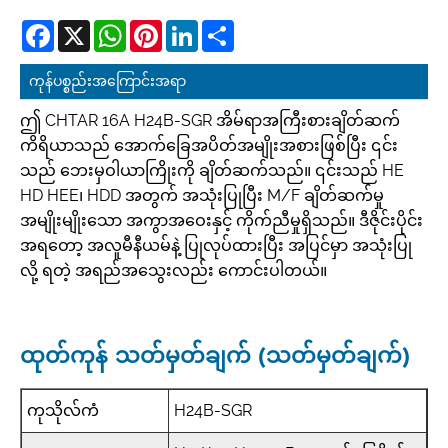
Facebook
X
WhatsApp
Pinterest
LinkedIn
Share
ကုန်ပစ္စည်းအကြောင်းအရာ
ဤ CHTAR 16A H24B-SGR အိမ်ရာအကြီးစားချိတ်ဆက်
ကိရိယာသည် အောက်ခြေအပိတ်အမျိုးအစားဖြစ်ပြီး ၎င်း
သည် ဘေးမှဝါယာကြိုးကို ချိတ်ဆက်သည်။ ၎င်းသည် HE
HD HEE၊ HDD အတွက် အသုံးပြုပြီး M/F ချိတ်ဆက်မှု
အမျိုးမျိုးသော အကွာအဝေးနှင့် ကိုက်ညီမှုရှိသည်။ ဒီဇိုင်းပိုင်း
အရတော့ အလူမီနီယမ်နဲ့ ပြုလုပ်ထားပြီး အပြင်မှာ အသုံးပြု
လို့ ရတဲ့ အရည်အသွေးလည်း ကောင်းပါတယ်။
ထုတ်ကုန် သတ်မှတ်ချက် (သတ်မှတ်ချက်)
ကုသိုလ်ကံ
H24B-SGR