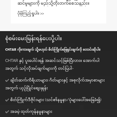
စုံစမ်းမေးမြန်းရန်ပေးပို့ပါ။
CHTAR ကိုးကားချက် သို့မဟုတ် စိတ်ကြိုက်ဖြေရှင်းချက်ကို တောင်းဆိုပါ။
CHTAR နှင့် ပူးပေါင်းရန် အဆင်သင့်ဖြစ်ပြီလား။ အောက်ပါ
အတွက် သင့်လိုအပ်ချက်များကို တင်ပြပါ-
✅ ချိတ်ဆက်ကိရိယာများ၊ ဂိတ်များနှင့် အစုလိုက်အမှာစာများ
အတွက် ယှဉ်ပြိုင်စျေးနှုန်း
✅ စိတ်ကြိုက်ဒီဇိုင်းများ (သင်၏နမူနာ/ပုံများပေါ်အခြေခံ၍)
✅ အခမဲ့ ထုတ်ကုန်နမူနာများ