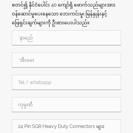
စတင်၍ နိုင်ငံပေါင်း 40 ကျော်ရှိ ဖောက်သည်များအား
ဝန်ဆောင်မှုပေးနေသော ဘေးကင်းမှု၊ မြန်နှုန်းနှင့်
ဖြေရှင်းချက်များကို ဦးစားပေးပါသည်။