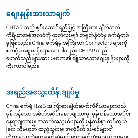
စျေးနှုန်းအားသာချက်
CHTAR သည် စွမ်းဆောင်ရည်မြင့် အကြီးစား ချိတ်ဆက်
ကိရိယာအစုံအလင်ကို ထုတ်လုပ်ရန် တရုတ်နိုင်ငံမှ စက်ရုံတစ်
ခုဖြစ်သည်။ China စက်ရုံမှ အကြီးစား Connectors များကို
စက်ရုံမှ ဈေးနှုန်းများ ပေးပါသည်။ CHTAR သည်
ဖောက်သည်များအား ပမာဏ၏ ချိုသာသောစျေးနှုန်းများကို
ကိုးကားပါမည်။
အရည်အသွေးထိန်းချုပ်မှု
China စက်ရုံ H24B အကြီးစားချိတ်ဆက်ကိရိယာများသည်
မှန်ကန်သော အစိတ်အပိုင်းနေရာချထားမှု၊ မှန်ကန်သောအပိုင်း
နေရာချထားမှု၊ အဆက်အသွယ်များကို မှန်ကန်စွာ ကုပ်တွယ်
ခြင်း သို့မဟုတ် ထည့်သွင်းမှု၊ အလုံပိတ်ဒြပ်စင်များ၏
တိကျသောထိတွေ့ဆက်ဆံမှုနှင့် သော့ခတ်တုံးများ၊ ပတ္တာများ