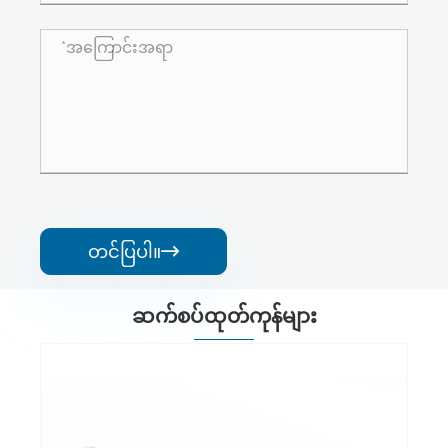
တင်ပြပါ။

ဆက်စပ်ထုတ်ကုန်များ
10 Pin TG Heavy Duty Connectors များ
ပိုမိုကြည့်ရှုပါ။ >>