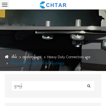
အိမ်
ထုတ်ကုန်များ
Heavy Duty Connectors များ
အိမ်ရာအကြီးစားချိတ်ဆက်ကိရိယာများ