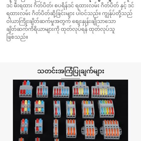
ဒင် မီးရထား ဂိတ်ပိတ်၊ စပရိန်ဒင် ရထားလမ်း ဂိတ်ပိတ် နှင့် ဒင်
ရထားလမ်း ဂိတ်ပိတ်ဆို့ခြင်းများ ပါဝင်သည်။ ကျွန်ုပ်တို့သည်
ဝါယာကြိုးချိတ်ဆက်မှုအတွက် စျေးနှုန်းချိုသာသော
ချိတ်ဆက်ကိရိယာများကို ထုတ်လုပ်ရန် ထုတ်လုပ်သူ
ဖြစ်သည်။
သတင်းအကြံပြုချက်များ
Din Rail Terminal ဆိုတာ ဘာလဲ
ပိုမိုကြည့်ရှုပါ။ >>