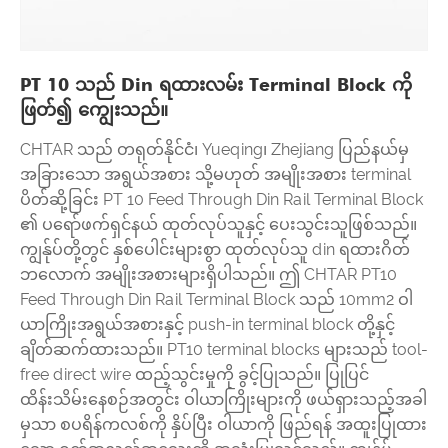
PT 10 သည် Din ရထားလမ်း Terminal Block ကို
ဖြတ်၍ ကျွေးသည်။
CHTAR သည် တရုတ်နိုင်ငံ၊ Yueqing၊ Zhejiang ပြည်နယ်မှ
အခြားသော အရွယ်အစား သို့မဟုတ် အမျိုးအစား terminal
ပိတ်ဆို့ခြင်း PT 10 Feed Through Din Rail Terminal Block
၏ ပရော်ဖက်ရှင်နယ် ထုတ်လုပ်သူနှင့် ပေးသွင်းသူဖြစ်သည်။
ကျွန်ုပ်တို့တွင် နှစ်ပေါင်းများစွာ ထုတ်လုပ်သူ din ရထားဂိတ်
ဘလောက် အမျိုးအစားများရှိပါသည်။ ဤ CHTAR PT10
Feed Through Din Rail Terminal Block သည် 10mm2 ဝါ
ယာကြိုးအရွယ်အစားနှင့် push-in terminal block တို့နှင့်
ချိတ်ဆက်ထားသည်။ PT10 terminal blocks များသည် tool-
free direct wire ထည့်သွင်းမှုကို ခွင့်ပြုသည်။ ပြုပြင်
ထိန်းသိမ်းနေစဉ်အတွင်း ဝါယာကြိုးများကို ဖယ်ရှားသည့်အခါ
မှသာ စပရိန်ကလစ်ကို နှိပ်ပြီး ဝါယာကို ဖြည်ရန် အထူးပြုထား