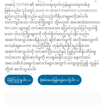
တဆင့် CHTAR ၏ အထင်ကရထုတ်ကုန်များထဲမှတစ်ခု
ဖြစ်သည်။ ၎င်းတွင် push-in direct-insertion connection
နည်းပညာပါရှိသည်။ မည်သည့်ကိရိယာမျှမလိုအပ်ပါ။
တင်းကျပ်သော ဝါယာကြိုးများ သို့မဟုတ် အအေးခံထားသော
ferrules များနှင့် တပ်ဆင်ထားသော ပြောင်းလွယ်ပြင်လွယ်ရှိ
သော ဝါယာကြိုးများကို တိုက်ရိုက်ထည့်သွင်းနိုင်သည်။
အဆက်အသွယ်စပရိန်သည် ချိတ်ဆက်မှုကို အလိုအလျောက်
လော့ခ်ချပေးကာ တည်ငြိမ်ပြီး တုန်ခါမှုခံနိုင်ရည်ရှိသော
အဆက်အသွယ်ကို တပ်ဆင်ပြီးသည်နှင့် ပြုပြင်ထိန်းသိမ်းမှု
ကင်းသော ချိတ်ဆက်မှုကို ပေးစွမ်းနိုင်သည်၊ နောက်ထပ်
အသေးစိတ်အချက်အလက်များအတွက် ကျေးဇူးပြု၍ ကျွန်ုပ်
တို့ထံ ဆက်သွယ်ပါ။
ပိုမိုကြည့်ရှုပါ။ >>
စုံစမ်းမေးမြန်းရန်ပေးပို့ပါ။ >>