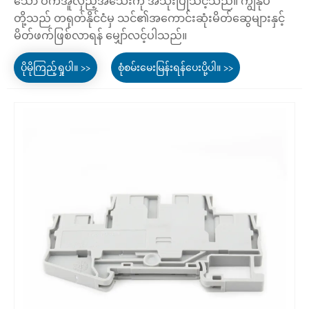
သော ဝက်အူလှည့်အသေးကို အသုံးပြုသင့်သည်။ ကျွန်ုပ်
တို့သည် တရုတ်နိုင်ငံမှ သင်၏အကောင်းဆုံးမိတ်ဆွေများနှင့်
မိတ်ဖက်ဖြစ်လာရန် မျှော်လင့်ပါသည်။
ပိုမိုကြည့်ရှုပါ။ >>
စုံစမ်းမေးမြန်းရန်ပေးပို့ပါ။ >>