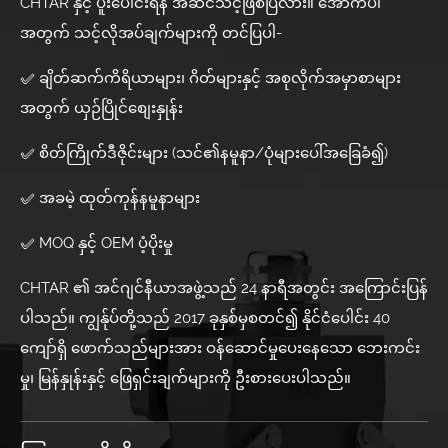
CHTAR နှင့် ပူးပေါင်းရန် အဆင်သင့်ဖြစ်ပြီလား။ အောက်ပါ
အတွက် သင့်လိုအပ်ချက်များကို တင်ပြပါ-
✅ ချိတ်ဆက်ကိရိယာများ၊ ဂိတ်များနှင့် အစုလိုက်အမှာစာများ
အတွက် ယှဉ်ပြိုင်စျေးနှုန်း
✅ စိတ်ကြိုက်ဒီဇိုင်းများ (သင်၏နမူနာ/ပုံများပေါ်အခြေခံ၍)
✅ အခမဲ့ ထုတ်ကုန်နမူနာများ
✅ MOQ နှင့် OEM ပံ့ပိုးမှု
CHTAR ၏ အင်ဂျင်နီယာအဖွဲ့သည် 24 နာရီအတွင်း အကြောင်းပြန်
ပါသည်။ ကျွန်ုပ်တို့သည် 2017 ခုနှစ်မှစတင်၍ နိုင်ငံပေါင်း 40
ကျော်ရှိ ဖောက်သည်များအား ဝန်ဆောင်မှုပေးနေသော ဘေးကင်း
မှု၊ မြန်နှုန်းနှင့် ဖြေရှင်းချက်များကို ဦးစားပေးပါသည်။