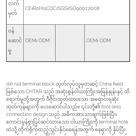
လက်
CE၊RoHs၊CQC၊SGS၊ISO9001:2008
မှတ်
ဝန်
ဆောင်
OEM၊ ODM
OEM၊ ODM
မှု
din rail terminal block ထုတ်လုပ်သူမှတဆင့် China feed
ဖြစ်သော CHTAR သည် အဆုံးစွန်ဝါယာကြိုးအမြန်နှုန်းနှင့် ထိ
ရောက်မှုတို့အတွက် ဒီဇိုင်းထုတ်ထားသော အရောင်းရဆုံး
ထုတ်ကုန်များကို ပေးဆောင်ပါသည်။ ၎င်းတို့၏ tool-less
connection design သည် အဓိကအားသာချက်ဖြစ်ပြီး၊
ကောင်းမွန်စွာပြင်ဆင်ထားသော ဝါယာကြိုးကို terminal hole
ထဲသို့ တိုက်ရိုက်ထည့်သွင်းနိုင်စေရန်အတွက် နေရာကို နှိပ်ပြီး