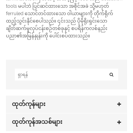
tools မပါဘဲ ပြင်ဆင်ထားသော အစိုင်အခဲ သို့မဟုတ်
ferruled သောင်တင်ထားသော ဝါယာများကို တိုက်ရိုက်
ထည့်သွင်းနိုင်စေပါသည်။ ၎င်းသည် ပိုမိုရိုးရှင်းသော
ချိတ်ဆက်မှုလုပ်ငန်းစဉ်တစ်ခုနှင့် စပရိန်ကလစ်နည်း
ပညာ၏အမြန်နှုန်းကို ပေါင်းစပ်ထားသည်။
ထုတ်ကုန်များ
ထုတ်ကုန်အသစ်များ