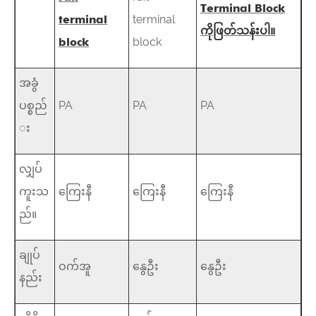
Terminal Block
terminal
terminal
ကိုဖြတ်သန်းပါ။
block
block
အခွံ
ပစ္စည်
PA
PA
PA
း
လျှပ်
ကူးသ
ကြေးနီ
ကြေးနီ
ကြေးနီ
ည်။
ချုပ်
ဝက်အူ
နွေဦး
နွေဦး
နည်း