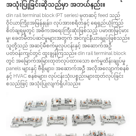
အသုံးပြုခြင်းဆိုသည်မှာ အဘယ်နည်း။
din rail terminal block (PT series) မှတဆင့် feed သည်
ဝိုင်ယာကြိုးအမြန်နှုန်း၊ လုပ်အားစရိတ်နှင့် ရေရှည်ယုံကြည်
စိတ်ချရမှုတွင် အဓိကအရေးကြီးဆုံးဖြစ်သည့် ပမာဏမြင့်မား
မှု၊ ခေတ်မီတပ်ဆင်မှုများအတွက် အင်ဂျင်နီယာချုပ်ဖြစ်သည်။
သူတို့သည် အဆင့်မီစက်မှုလုပ်ငန်းနှင့် အဆောက်အဦ
ပတ်ဝန်းကျင်တွင် ထူးချွန်ကြသည်။ din rail terminal block
တွင် အမြောက်အမြားထုတ်လုပ်ထားသော စက်မှုထိန်းချုပ်မှု
panels များနှင့် ဗီရိုများ၊ အဆောက်အဦ အလိုအလျောက်စနစ်
နှင့် HVAC စနစ်များ၊ လုပ်ငန်းသုံးပစ္စည်းများထုတ်လုပ်ခြင်း
စသည်ဖြင့် အသုံးပြုလျက်ရှိပါသည်။