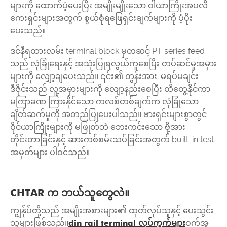
များကို ထောက်ပံ့ပေးပြီး အမျိုးမျိုးသော ဝါယာကြိုးအပလီ
ကေးရှင်းများအတွက် စွယ်စုံရဖြေရှင်းချက်များကို ပံ့ပိုး
ပေးသည်။
ဒင်နီရထားလမ်း terminal block မှတဆင့် PT series feed
သည် လုံခြုံရေးနှင့် အသုံးပြုရလွယ်ကူစေပြီး တပ်ဆင်မှုအမှား
များကို လျှော့ချပေးသည်။ ၎င်း၏ တွန်းအား-မရပ်မချင်း
ဒီဇိုင်းသည် လူ့အမှားများကို လျော့နည်းစေပြီး ထိတွေ့နိုင်ကာ
မကြာခဏ ကြားနိုင်သော ကလစ်တစ်ချက်က လုံခြုံသော
ချိတ်ဆက်မှုကို အတည်ပြုပေးပါသည်။ ဗားရှင်းများစွာတွင်
ဝိုင်ယာကြိုးများကို မဖြုတ်ဘဲ ဘေးကင်းသော ဗို့အား
တိုင်းတာခြင်းနှင့် ဆားကစ်စမ်းသပ်ခြင်းအတွက် built-in test
အမှတ်များ ပါဝင်သည်။
CHTAR က ဘယ်သူတွေလဲ။
ကျွန်ုပ်တို့သည် အမျိုးအစားများ၏ ထုတ်လုပ်သူနှင့် ပေးသွင်း
သူများဖြစ်သည်။
din rail terminal လုပ်ကွက်များ
ဝက်အူ