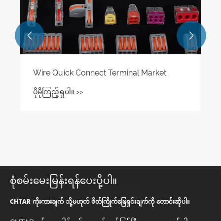


arket
စုံစမ်းမေးမြန်းရန်ပေးပို့ပါ။
CHTAR ကိုးကားချက် သို့မဟုတ် စိတ်ကြိုက်ဖြေရှင်းချက်ကို တောင်းဆိုပါ။