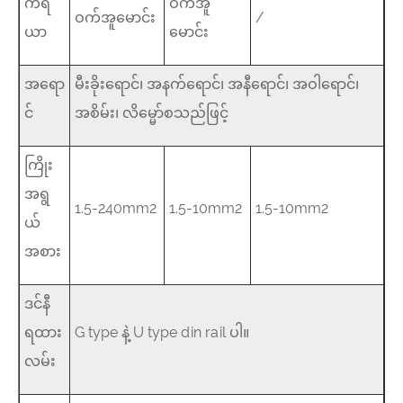
ကိရိ
ဝက်အူ
ဝက်အူမောင်း
/
ယာ
မောင်း
အရော
မီးခိုးရောင်၊ အနက်ရောင်၊ အနီရောင်၊ အဝါရောင်၊
င်
အစိမ်း၊ လိမ္မော်စသည်ဖြင့်
ကြိုး
အရွ
1.5-240mm2
1.5-10mm2
1.5-10mm2
ယ်
အစား
ဒင်နီ
ရထား
G type နဲ့ U type din rail ပါ။
လမ်း