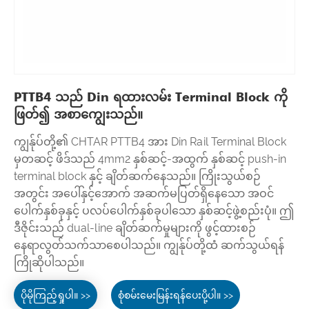
PTTB4 သည် Din ရထားလမ်း Terminal Block ကို
ဖြတ်၍ အစာကျွေးသည်။
ကျွန်ုပ်တို့၏ CHTAR PTTB4 အား Din Rail Terminal Block
မှတဆင့် ဖိဒ်သည် 4mm2 နှစ်ဆင့်-အထွက် နှစ်ဆင့် push-in
terminal block နှင့် ချိတ်ဆက်နေသည်။ ကြိုးသွယ်စဉ်
အတွင်း အပေါ်နှင့်အောက် အဆက်မပြတ်ရှိနေသော အဝင်
ပေါက်နှစ်ခုနှင့် ပလပ်ပေါက်နှစ်ခုပါသော နှစ်ဆင့်ဖွဲ့စည်းပုံ။ ဤ
ဒီဇိုင်းသည် dual-line ချိတ်ဆက်မှုများကို ဖွင့်ထားစဉ်
နေရာလွတ်သက်သာစေပါသည်။ ကျွန်ုပ်တို့ထံ ဆက်သွယ်ရန်
ကြိုဆိုပါသည်။
ပိုမိုကြည့်ရှုပါ။ >>
စုံစမ်းမေးမြန်းရန်ပေးပို့ပါ။ >>