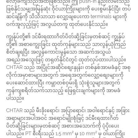
လော့ခ်ကျသည်အထိဖြစ်သည်။ ဤ push-in နည်းလမ်းသည်
ဖြစ်နိုင်သမျှအမြန်ဆုံး ဝိုင်ယာကြိုးများကို ပေးစွမ်းနိုင်ပြီး တပ်
ဆင်ချိန်ကို သိသိသာသာ လျှော့ချပေးကာ terminals များကို
ဝက်အူလှည့်ဖြင့် အလွယ်တကူ ထုတ်ပေးနိုင်သည်။
ကျွန်ုပ်တို့၏ ဒင်မီးရထားဂိတ်ပိတ်ဆို့ခြင်းမှတစ်ဆင့် ကျွန်ုပ်
တို့၏ အစာကျွေးခြင်း ထုတ်ကုန်များသည် သာလွန်ယုံကြည်
စိတ်ချရပြီး အလွန်ကောင်းမွန်သော အဆက်အသွယ်
အရည်အသွေးဖြင့် တရုတ်နိုင်ငံတွင် ထုတ်လုပ်ထားပါသည်။
CHTAR သည် အပြိုင်အဆိုင်စျေးနှုန်း၊ တစ်နှစ်အာမခံနှင့် အစု
လိုက်အမှာစာများအတွက် အရေအတွက်လျှော့စျေးများကို
ပေးဆောင်ထားပြီး ကမ္ဘာတစ်ဝှမ်းရှိ သုံးစွဲသူများအတွက်
ကုန်ကျစရိတ်သက်သာသည့် ဖြေရှင်းချက်များကို အာမခံ
ပါသည်။
CHTAR သည် မီးခိုးရောင်၊ အပြာရောင်၊ အဝါရောင်နှင့် အခြား
အရာများအပါအဝင် အရောင်မျိုးစုံဖြင့် ဒင်မီးရထားဂိတ်
ပိတ်ဆို့ခြင်းများမှတစ်ဆင့် အစားအသောက်ကို ပံ့ပိုးပေး
ပါသည်။ PT စီးရီးသည် 1.5 mm² မှ 10 mm² မှ ဝါယာကြိုး