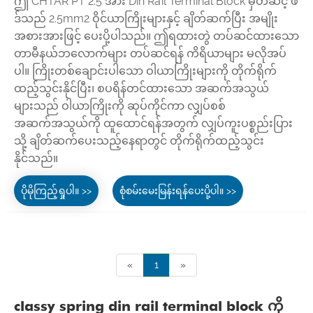
ဤ CHTAR PT 2.5 အား Din Rail Terminal Block မှတဆင့် ဖိ
ဒ်သည် 2.5mm2 ဝိုင်ယာကြိုးများနှင့် ချိတ်ဆက်ပြီး အမျိုး
အစားအားဖြင့် ပေးပို့ပါသည်။ ဤရထားတွဲ တပ်ဆင်ထားသော
တာမီနယ်ဘလောက်များ တပ်ဆင်ရန် ကိရိယာများ မလိုအပ်
ပါ။ ကြိုးတစ်ချောင်းပါသော ဝါယာကြိုးများကို တိုက်ရိုက်
ထည့်သွင်းနိုင်ပြီး၊ စပရိန်တင်ထားသော အဆက်အသွယ်
များသည် ဝါယာကြိုးကို ဆုပ်ကိုင်ကာ လျှပ်စစ်
အဆက်အသွယ်ကို ထူထောင်ရန်အတွက် လျှပ်ကူးပစ္စည်းပြား
သို့ ချိတ်ဆက်ပေးသည့်နေရာတွင် တိုက်ရိုက်ထည့်သွင်း
နိုင်သည်။
ပိုမိုကြည့်ရှုပါ။ >>
စုံစမ်းမေးမြန်းရန်ပေးပို့ပါ။ >>
«
1
»
classy spring din rail terminal block ကို