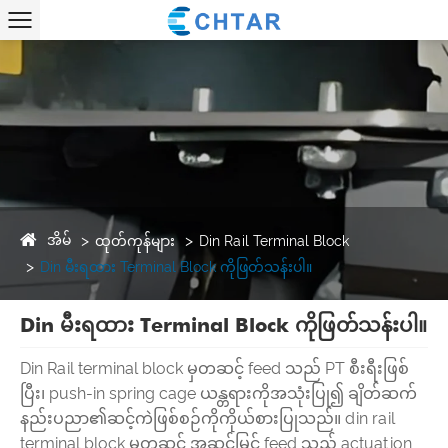
အိမ်
ထုတ်ကုန်များ
Din Rail Terminal Block
Din မီးရထား Terminal Block ကိုဖြတ်သန်းပါ။
Din မီးရထား Terminal Block ကိုဖြတ်သန်းပါ။
Din Rail terminal block မှတဆင့် feed သည် PT စီးရီးဖြစ်
ပြီး၊ push-in spring cage ယန္တရားကိုအသုံးပြု၍ ချိတ်ဆက်
နည်းပညာ၏ဆင့်ကဲဖြစ်စဉ်ကိုကိုယ်စားပြုသည်။ din rail
terminal block မှတဆင့် အဆင့်မြင့် feed သည် actuation