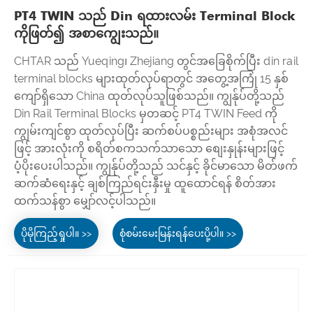
PT4 TWIN သည် Din ရထားလမ်း Terminal Block
ကိုဖြတ်၍ အစာကျွေးသည်။
CHTAR သည် Yueqing၊ Zhejiang တွင်အခြေစိုက်ပြီး din rail
terminal blocks များထုတ်လုပ်ရာတွင် အတွေ့အကြုံ 15 နှစ်
ကျော်ရှိသော China ထုတ်လုပ်သူဖြစ်သည်။ ကျွန်ုပ်တို့သည်
Din Rail Terminal Blocks မှတဆင့် PT4 TWIN Feed ကို
ကျွမ်းကျင်စွာ ထုတ်လုပ်ပြီး ဆက်စပ်ပစ္စည်းများ အစုံအလင်
ဖြင့် အားလုံးကို စရိတ်စကသက်သာသော စျေးနှုန်းများဖြင့်
ပံ့ပိုးပေးပါသည်။ ကျွန်ုပ်တို့သည် သင်နှင့် ခိုင်မာသော မိတ်ဖက်
ဆက်ဆံရေးနှင့် ချစ်ကြည်ရင်းနှီးမှု ထူထောင်ရန် စိတ်အား
ထက်သန်စွာ မျှော်လင့်ပါသည်။
ပိုမိုကြည့်ရှုပါ။ >>
စုံစမ်းမေးမြန်းရန်ပေးပို့ပါ။ >>