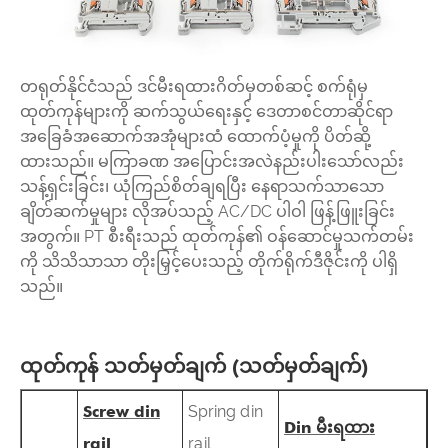
တရုတ်နိုင်ငံသည် ဒင်မီးရထားဂိတ်မှတစ်ဆင့် စက်ရုံမှ
ထုတ်ကုန်များကို ဆက်သွယ်ရေးနှင့် ဒေတာစင်တာဆိုင်ရာ
အခြေခံအဆောက်အအုံများထံ ထောက်ပံ့မှုကို ပိတ်ဆို့
ထားသည်။ မကြာခဏ အပြောင်းအလဲနည်းပါးသော်လည်း
သန့်ရှင်းခြင်း၊ ယုံကြည်စိတ်ချရပြီး နေရာသက်သာသော
ချိတ်ဆက်မှုများ လိုအပ်သည့် AC/DC ပါဝါ ဖြန့်ဖြူးခြင်း
အတွက်။ PT စီးရီးသည် ထုတ်ကုန်၏ ဝန်ဆောင်မှုသက်တမ်း
ကို သိသိသာသာ တိုးမြှင့်ပေးသည့် တိုက်ရိုက်ဒီဇိုင်းကို ပါရှိ
သည်။
ထုတ်ကုန် သတ်မှတ်ချက် (သတ်မှတ်ချက်)
Screw din
Spring din
Din မီးရထား
rail
rail