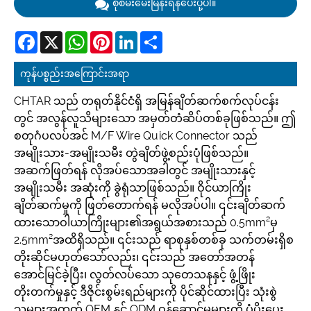
စုံစမ်းမေးမြန်းရန်ပေးပို့ပါ။
Facebook
X
WhatsApp
Pinterest
LinkedIn
Share
ကုန်ပစ္စည်းအကြောင်းအရာ
CHTAR သည် တရုတ်နိုင်ငံရှိ အမြန်ချိတ်ဆက်စက်လုပ်ငန်း
တွင် အလွန်လူသိများသော အမှတ်တံဆိပ်တစ်ခုဖြစ်သည်။ ဤ
စတုဂံပလပ်အင် M/F Wire Quick Connector သည်
အမျိုးသား-အမျိုးသမီး တွဲချိတ်ဖွဲ့စည်းပုံဖြစ်သည်။
အဆက်ဖြတ်ရန် လိုအပ်သောအခါတွင် အမျိုးသားနှင့်
အမျိုးသမီး အဆုံးကို ခွဲရုံသာဖြစ်သည်။ ဝိုင်ယာကြိုး
ချိတ်ဆက်မှုကို ဖြတ်တောက်ရန် မလိုအပ်ပါ။ ၎င်းချိတ်ဆက်
ထားသောဝါယာကြိုးများ၏အရွယ်အစားသည် 0.5mm²မှ
2.5mm²အထိရှိသည်။ ၎င်းသည် ရာစုနှစ်တစ်ခု သက်တမ်းရှိစ
တိုးဆိုင်မဟုတ်သော်လည်း၊ ၎င်းသည် အတော်အတန်
အောင်မြင်ခဲ့ပြီး၊ လွတ်လပ်သော သုတေသနနှင့် ဖွံ့ဖြိုး
တိုးတက်မှုနှင့် ဒီဇိုင်းစွမ်းရည်များကို ပိုင်ဆိုင်ထားပြီး သုံးစွဲ
သူများအတွက် OEM နှင့် ODM ဝန်ဆောင်မှုများကို ပံ့ပိုးပေး