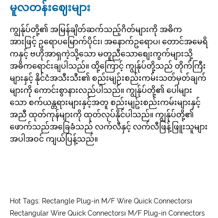
မူလတန်းဈေးများ
ကျွန်ုပ်တို့၏ အမြန်ချိတ်ဆက်သည့်ဂိတ်များကို အဓိက
အားဖြင့် ဥရောပမြောက်ပိုင်း၊ အနောက်ဥရောပ၊ တောင်အမေရိ
ကနှင့် ဗဟိုအာရှကဲ့သို့သော မတူညီသောစျေးကွက်များသို့
အဓိကရောင်းချပါသည်။ ထို့ကြောင့် ကျွန်ုပ်တို့သည် တိုက်ကြီး
များနှင့် နိုင်ငံအသီးသီး၏ စည်းမျဉ်းစည်းကမ်းသတ်မှတ်ချက်
များကို ကောင်းစွာနားလည်ပါသည်။ ကျွန်ုပ်တို့၏ ပေါများ
သော စက်ယန္တရားများနှင့်အတူ စည်းမျဥ်းစည်းကမ်းများနှင့်
အညီ ထုတ်ကုန်များကို ထုတ်လုပ်နိုင်ပါသည်။ ကျွန်ုပ်တို့၏
ဖောက်သည်အခြေခံသည် လက်လီနှင့် လက်လီဖြန့်ဖြူးသူများ
အပါအဝင် ကျယ်ပြန့်သည်။
Hot Tags: Rectangle Plug-in M/F Wire Quick Connectors၊
Rectangular Wire Quick Connectors၊ M/F Plug-in Connectors