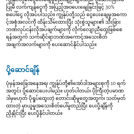
ပြုမီ လက်ကျန်ငွေကို အပြည့်အ၀ပေးချေခြင်းဖြင့် 30%
စပေါ်ငွေ လိုအပ်ပါသည်။ ကျွန်ုပ်တို့သည် ငွေပေးချေမှုအကော
င့်အစုံအလင်ကို ထိန်းသိမ်းထားပြီး သုံးစွဲသူများ၏ သီးခြား
ဘဏ်လုပ်ငန်းလိုအပ်ချက်များကို လိုက်လျောညီထွေဖြစ်စေ
ရန်အတွက် သက်ဆိုင်ရာဘဏ်အကောင့်အသေးစိတ်
အချက်အလက်များကို ပေးဆောင်နိုင်ပါသည်။
ပို့ဆောင်ချိန်
ပုံမှန်အခြေအနေအရ၊ ကျွန်ုပ်တို့၏အော်ဒါအများစုကို 10 ရက်
အတွင်း ပို့ဆောင်ပေးပါမည်။ ဟုတ်ပါတယ်၊ ပိုကြီးတဲ့ပမာဏ
ဒါမှမဟုတ် ပိုရှုပ်ထွေးတဲ့ တောင်းဆိုမှုတွေအတွက်၊ သတ်မှတ်
ထားတဲ့ မှာယူမှုအသေးစိတ်ပေါ်မူတည်ပြီး ပေးပို့ချိန်ကို
ညှိနှိုင်းပြီး ပေးပို့နိုင်ပါတယ်။