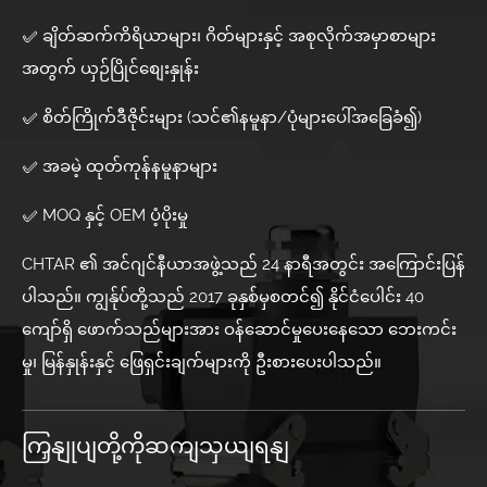
✅ ချိတ်ဆက်ကိရိယာများ၊ ဂိတ်များနှင့် အစုလိုက်အမှာစာများ
အတွက် ယှဉ်ပြိုင်စျေးနှုန်း
✅ စိတ်ကြိုက်ဒီဇိုင်းများ (သင်၏နမူနာ/ပုံများပေါ်အခြေခံ၍)
✅ အခမဲ့ ထုတ်ကုန်နမူနာများ
✅ MOQ နှင့် OEM ပံ့ပိုးမှု
CHTAR ၏ အင်ဂျင်နီယာအဖွဲ့သည် 24 နာရီအတွင်း အကြောင်းပြန်
ပါသည်။ ကျွန်ုပ်တို့သည် 2017 ခုနှစ်မှစတင်၍ နိုင်ငံပေါင်း 40
ကျော်ရှိ ဖောက်သည်များအား ဝန်ဆောင်မှုပေးနေသော ဘေးကင်း
မှု၊ မြန်နှုန်းနှင့် ဖြေရှင်းချက်များကို ဦးစားပေးပါသည်။
ကြှနျုပျတို့ကိုဆကျသှယျရနျ