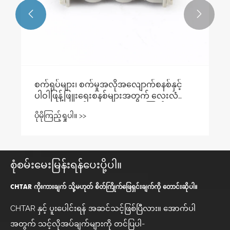


စက်ရုပ်များ၊ စက်မှုအလိုအလျောက်စနစ်နှင့်
ပါဝါဖြန့်ဖြူးရေးစနစ်များအတွက် လေးလံသော
အချိတ်အဆက်များကို အဘယ်ကြောင့်
ပိုမိုကြည့်ရှုပါ။ >>
ထည့်သွင်းရခြင်းမှာ စက်ရုပ်များ၊
စုံစမ်းမေးမြန်းရန်ပေးပို့ပါ။
CHTAR ကိုးကားချက် သို့မဟုတ် စိတ်ကြိုက်ဖြေရှင်းချက်ကို တောင်းဆိုပါ။
CHTAR နှင့် ပူးပေါင်းရန် အဆင်သင့်ဖြစ်ပြီလား။ အောက်ပါ
အတွက် သင့်လိုအပ်ချက်များကို တင်ပြပါ-