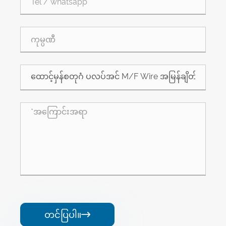
တင်ပြပါ။
