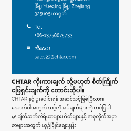
မြို့၊ Yueqing မြို့၊ Zhejiang
325605၊ တရုတ်
Tel

+86-13758875733
အီးမေး

sales23@chtar.com
CHTAR ကိုးကားချက် သို့မဟုတ် စိတ်ကြိုက်
ဖြေရှင်းချက်ကို တောင်းဆိုပါ။
CHTAR နှင့် ပူးပေါင်းရန် အဆင်သင့်ဖြစ်ပြီလား။
အောက်ပါအတွက် သင့်လိုအပ်ချက်များကို တင်ပြပါ-
✅ ချိတ်ဆက်ကိရိယာများ၊ ဂိတ်များနှင့် အစုလိုက်အမှာ
စာများအတွက် ယှဉ်ပြိုင်စျေးနှုန်း