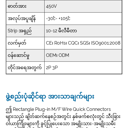
ဓာတ်အား
450V
အလုပ်အပူချိန်
-30℃- +105℃
Strip အရှည်
10-12 မီလီမီတာ
လက်မှတ်
CE၊ RoHs၊ CQC၊ SGS၊ ISO9001:2008
ဝန်ဆောင်မှု
OEM၊ ODM
တိုင်အရေအတွက်
2P 3P
ဖွဲ့စည်းပုံဆိုင်ရာ အားသာချက်များ
ဤ Rectangle Plug-in M/F Wire Quick Connectors
များသည် ချိတ်ဆက်နေစဉ်အတွင်း နှစ်ဖက်စလုံးတွင် သီးခြား
ဝါယာကြိုးများကို ခွင့်ပြုပေးသော အမျိုးသား-အမျိုးသမီး