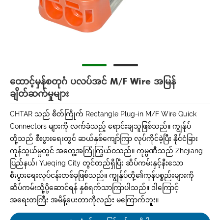
ထောင့်မှန်စတုဂံ ပလပ်အင် M/F Wire အမြန်
ချိတ်ဆက်မှုများ
CHTAR သည် စိတ်ကြိုက် Rectangle Plug-in M/F Wire Quick
Connectors များကို လက်ခံသည့် ရောင်းချသူဖြစ်သည်။ ကျွန်ုပ်
တို့သည် စီးပွားရေးတွင် ဆယ်နှစ်ကျော်ကြာ လုပ်ကိုင်ခဲ့ပြီး နိုင်ငံခြား
ကုန်သွယ်မှုတွင် အတွေ့အကြုံကြွယ်ဝသည်။ ကုမ္ပဏီသည် Zhejiang
ပြည်နယ်၊ Yueqing City တွင်တည်ရှိပြီး ဆိပ်ကမ်းနှင့်နီးသော
စီးပွားရေးလုပ်ငန်းတစ်ခုဖြစ်သည်။ ကျွန်ုပ်တို့၏ကုန်ပစ္စည်းများကို
ဆိပ်ကမ်းသို့ပို့ဆောင်ရန် နှစ်ရက်သာကြာပါသည်။ ဒါကြောင့်
အရေးတကြီး အမိန့်ပေးတာကိုလည်း မကြောက်ဘူး။