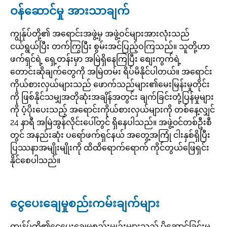
ဝန်ဆောင်မှု အားသာချက်
ကျွန်ုပ်တို့၏ အရောင်းအဖွဲ့မှ အဖွဲ့ဝင်များအားလုံးသည်
ငယ်ရွယ်ပြီး တက်ကြွပြီး စွမ်းအင်ပြည့်ဝကြသည်။ သူတို့ဟာ
ဖက်ရှင်ရဲ့ ရှေ့တန်းမှာ အမြဲရှိနေကြပြီး စျေးကွက်ရဲ့
တောင်းဆိုချက်တွေကို အမြဲတမ်း ရိပ်မိနိုင်ပါတယ်။ အရောင်း
ကိုယ်စားလှယ်များသည် ဖောက်သည်များ၏မေးမြန်းမှုတိုင်း
ကို ဖြစ်နိုင်သမျှအတိုဆုံးအချိန်အတွင်း ချက်ခြင်းတုံ့ပြန်မှုများ
ကို ပံ့ပိုးပေးသည့် အရောင်းကိုယ်စားလှယ်များကို တစ်နေ့လျှင်
24 နာရီ အမြဲအွန်လိုင်းပေါ်တွင် ရှိနေပါသည်။ အဖွဲ့၀င်တစ်ဦးစီ
တွင် အနည်းဆုံး ပရော်ဖက်ရှင်နယ် အတွေ့အကြုံ ငါးနှစ်ရှိပြီး
ပြဿနာအမျိုးမျိုးကို ထိထိရောက်ရောက် ကိုင်တွယ်ဖြေရှင်း
နိုင်စေပါသည်။
ငွေပေးချေမှုစည်းကမ်းချက်များ
ကျွန်ုပ်တို့၏ငွေပေးချေမှုစည်းမျဉ်းများသည် ပို့ဆောင်ခြင်းမ