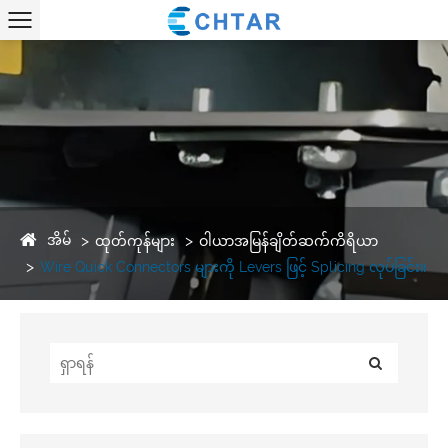
အိမ်
ထုတ်ကုန်များ
ဝါယာအမြန်ချိတ်ဆက်ကိရိယာ
Wire Quick Connectors များကို Levers ဖြင့် Splicing လုပ်ခြင်း။