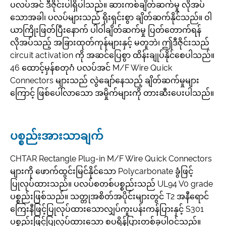
ပလပ်အင် ဒီဇိုင်းပါရှိပါသည်။ ဆားကစ်ချိတ်ဆက်မှု လိုအပ်
သောအခါ၊ ပလပ်များသည် ရိုးရှင်းစွာ ချိတ်ဆက်နိုင်သည်။ ဝါ
ယာကြိုးဖြတ်ပြီးနောက် ပါဝါချိတ်ဆက်မှု ပြတ်တောက်ရန်
လိုအပ်သည့် အခြားထုတ်ကုန်များနှင့် မတူဘဲ၊ ဤဒီဇိုင်းသည်
circuit activation ကို အဆင်ပြေစွာ ထိန်းချုပ်နိုင်စေပါသည်။
46 ထောင့်မှန်စတုဂံ ပလပ်အင် M/F Wire Quick
Connectors များသည် လွဲချော်နေသည့် ချိတ်ဆက်မှုများ
ကြောင့် ဖြစ်ပေါ်လာသော အမှိုက်များကို တားဆီးပေးပါသည်။
ပစ္စည်းအားသာချက်
CHTAR Rectangle Plug-in M/F Wire Quick Connectors
များကို ဖောက်ထွင်းမြင်နိုင်သော Polycarbonate ခွံဖြင့်
ပြုလုပ်ထားသည်။ ပလပ်စတစ်ပစ္စည်းသည် UL94 V0 grade
ပစ္စည်းဖြစ်သည်။ သတ္တုအစိတ်အပိုင်းများတွင် T2 အနီရောင်
ကြေးနီဖြင့်ပြုလုပ်ထားသောလျှပ်ကူးပန်းကန်ပြားနှင့် S301
ပစ္စည်းဖြင့်ပြုလုပ်ထားသော စပရိန်ပြားတစ်ခုပါဝင်သည်။