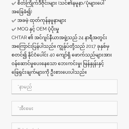
✅ စိတ်ကြိုက်ဒီဇိုင်းများ (သင်၏နမူနာ/ပုံများပေါ်
အခြေခံ၍)
✅ အခမဲ့ ထုတ်ကုန်နမူနာများ
✅ MOQ နှင့် OEM ပံ့ပိုးမှု
CHTAR ၏ အင်ဂျင်နီယာအဖွဲ့သည် 24 နာရီအတွင်း
အကြောင်းပြန်ပါသည်။ ကျွန်ုပ်တို့သည် 2017 ခုနှစ်မှ
စတင်၍ နိုင်ငံပေါင်း 40 ကျော်ရှိ ဖောက်သည်များအား
ဝန်ဆောင်မှုပေးနေသော ဘေးကင်းမှု၊ မြန်နှုန်းနှင့်
ဖြေရှင်းချက်များကို ဦးစားပေးပါသည်။