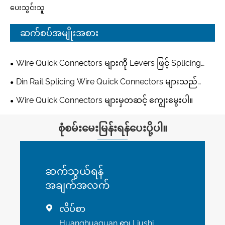
ပေးသွင်းသူ
ဆက်စပ်အမျိုးအစား
Wire Quick Connectors များကို Levers ဖြင့် Splicing
လုပ်ခြင်း။
Din Rail Splicing Wire Quick Connectors များသည်
Levers များဖြစ်သည်။
Wire Quick Connectors များမှတဆင့် ကျွေးမွေးပါ။
စုံစမ်းမေးမြန်းရန်ပေးပို့ပါ။
ဆက်သွယ်ရန်
အချက်အလက်
လိပ်စာ

Huanghuaguan ရွာ၊ Liushi