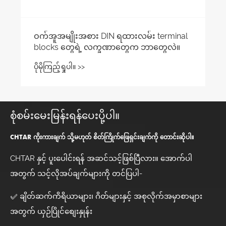
စုံစမ်းမေးမြန်းရန်ပေးပို့ပါ။
CHTAR ကိုးကားချက် သို့မဟုတ် စိတ်ကြိုက်ဖြေရှင်းချက်ကို တောင်းဆိုပါ။
CHTAR နှင့် ပူးပေါင်းရန် အဆင်သင့်ဖြစ်ပြီလား။ အောက်ပါ
အတွက် သင့်လိုအပ်ချက်များကို တင်ပြပါ-
✅ ချိတ်ဆက်ကိရိယာများ၊ ဂိတ်များနှင့် အစုလိုက်အမှာစာများ
အတွက် ယှဉ်ပြိုင်စျေးနှုန်း