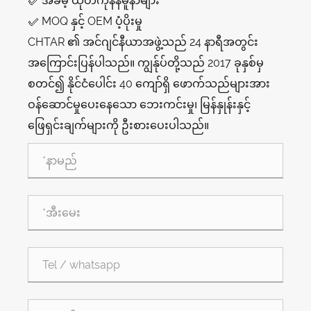
✅ အခမဲ့ ထုတ်ကုန်နမူနာများ
✅ MOQ နှင့် OEM ပံ့ပိုးမှု
CHTAR ၏ အင်ဂျင်နီယာအဖွဲ့သည် 24 နာရီအတွင်း
အကြောင်းပြန်ပါသည်။ ကျွန်ုပ်တို့သည် 2017 ခုနှစ်မှ
စတင်၍ နိုင်ငံပေါင်း 40 ကျော်ရှိ ဖောက်သည်များအား
ဝန်ဆောင်မှုပေးနေသော ဘေးကင်းမှု၊ မြန်နှုန်းနှင့်
ဖြေရှင်းချက်များကို ဦးစားပေးပါသည်။