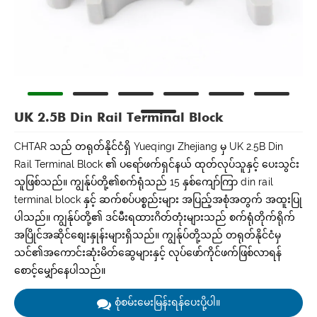
UK 2.5B Din Rail Terminal Block
CHTAR သည် တရုတ်နိုင်ငံရှိ Yueqing၊ Zhejiang မှ UK 2.5B Din
Rail Terminal Block ၏ ပရော်ဖက်ရှင်နယ် ထုတ်လုပ်သူနှင့် ပေးသွင်း
သူဖြစ်သည်။ ကျွန်ုပ်တို့၏စက်ရုံသည် 15 နှစ်ကျော်ကြာ din rail
terminal block နှင့် ဆက်စပ်ပစ္စည်းများ အပြည့်အစုံအတွက် အထူးပြု
ပါသည်။ ကျွန်ုပ်တို့၏ ဒင်မီးရထားဂိတ်တုံးများသည် စက်ရုံတိုက်ရိုက်
အပြိုင်အဆိုင်စျေးနှုန်းများရှိသည်။ ကျွန်ုပ်တို့သည် တရုတ်နိုင်ငံမှ
သင်၏အကောင်းဆုံးမိတ်ဆွေများနှင့် လုပ်ဖော်ကိုင်ဖက်ဖြစ်လာရန်
စောင့်မျှော်နေပါသည်။
စုံစမ်းမေးမြန်းရန်ပေးပို့ပါ။