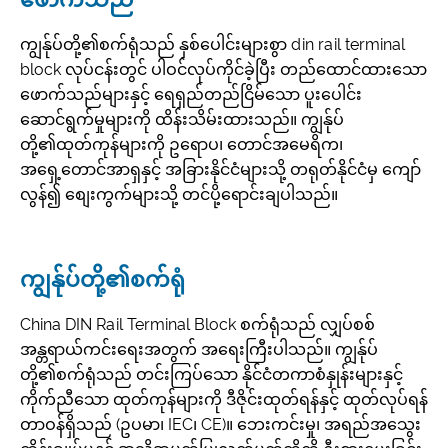
ကျွန်ုပ်တို့၏စက်ရုံသည် နှစ်ပေါင်းများစွာ din rail terminal
block လုပ်ငန်းတွင် ပါဝင်လုပ်ကိုင်ခဲ့ပြီး တည်ထောင်ထားသော
ဖောက်သည်များနှင့် ရေရှည်တည်ငြိမ်သော ပူးပေါင်း
ဆောင်ရွက်မှုများကို ထိန်းသိမ်းထားသည်။ ကျွန်ုပ်
တို့၏ထုတ်ကုန်များကို ဥရောပ၊ တောင်အမေရိက၊
အရှေ့တောင်အာရှနှင့် အခြားနိုင်ငံများသို့ တရုတ်နိုင်ငံမှ ကျော်
လွန်၍ စျေးကွက်များသို့ တင်ပို့ရောင်းချပါသည်။
ကျွန်ုပ်တို့၏စက်ရုံ
China DIN Rail Terminal Block စက်ရုံသည် လျှပ်စစ်
အန္တရာယ်ကင်းရေးအတွက် အရေးကြီးပါသည်။ ကျွန်ုပ်
တို့၏စက်ရုံသည် တင်းကြပ်သော နိုင်ငံတကာစံနှုန်းများနှင့်
ကိုက်ညီသော ထုတ်ကုန်များကို ဒီဇိုင်းထုတ်ရန်နှင့် ထုတ်လုပ်ရန်
တာဝန်ရှိသည် (ဥပမာ၊ IEC၊ CE)။ ဘေးကင်းမှု၊ အရည်အသွေး