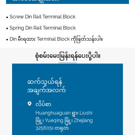
Screw Din Rail Terminal Block
Spring Din Rail Terminal Block
Din မီးရထား Terminal Block ကိုဖြတ်သန်းပါ။
စုံစမ်းမေးမြန်းရန်ပေးပို့ပါ။
ဆက်သွယ်ရန်
အချက်အလက်
လိပ်စာ

Huanghuaguan ရွာ၊ Liushi
မြို့၊ Yueqing မြို့၊ Zhejiang
325605၊ တရုတ်