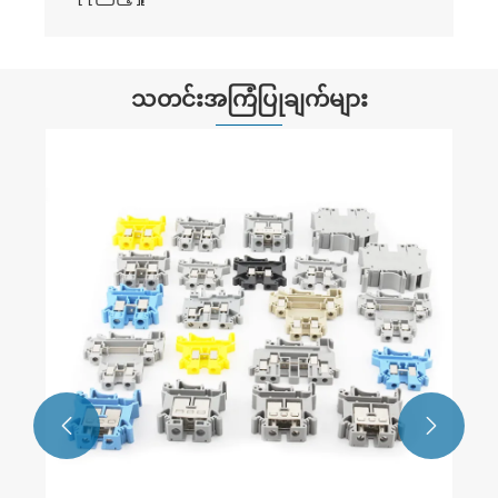
သတင်းအကြံပြုချက်များ
MTG အကြီးစားချိတ်ဆက်ကိရိယာများ၏
လက္ခဏာများကား အဘယ်နည်း။
ပိုမိုကြည့်ရှုပါ။ >>

