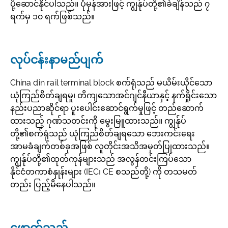
ပို့ဆောင်နိုင်ပါသည်။ ပုံမှန်အားဖြင့် ကျွန်ုပ်တို့၏ခဲချိန်သည် ၇
ရက်မှ ၁၀ ရက်ဖြစ်သည်။
လုပ်ငန်းနာမည်ပျက်
China din rail terminal block စက်ရုံသည် မယိမ်းယိုင်သော
ယုံကြည်စိတ်ချရမှု၊ တိကျသောအင်ဂျင်နီယာနှင့် နက်ရှိုင်းသော
နည်းပညာဆိုင်ရာ ပူးပေါင်းဆောင်ရွက်မှုဖြင့် တည်ဆောက်
ထားသည့် ဂုဏ်သတင်းကို မွေးမြူထားသည်။ ကျွန်ုပ်
တို့၏စက်ရုံသည် ယုံကြည်စိတ်ချရသော ဘေးကင်းရေး
အာမခံချက်တစ်ခုအဖြစ် လူတိုင်းအသိအမှတ်ပြုထားသည်။
ကျွန်ုပ်တို့၏ထုတ်ကုန်များသည် အလွန်တင်းကြပ်သော
နိုင်ငံတကာစံနှုန်းများ (IEC၊ CE စသည်တို့) ကို တသမတ်
တည်း ပြည့်မီနေပါသည်။
ဖောက်သည်