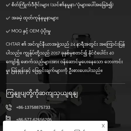
✅ စိတ်ကြိုက်ဒီဇိုင်းများ (သင်၏နမူနာ/ပုံများပေါ်အခြေခံ၍)
✅ အခမဲ့ ထုတ်ကုန်နမူနာများ
✅ MOQ နှင့် OEM ပံ့ပိုးမှု
CHTAR ၏ အင်ဂျင်နီယာအဖွဲ့သည် 24 နာရီအတွင်း အကြောင်းပြန်
ပါသည်။ ကျွန်ုပ်တို့သည် 2017 ခုနှစ်မှစတင်၍ နိုင်ငံပေါင်း 40
ကျော်ရှိ ဖောက်သည်များအား ဝန်ဆောင်မှုပေးနေသော ဘေးကင်း
မှု၊ မြန်နှုန်းနှင့် ဖြေရှင်းချက်များကို ဦးစားပေးပါသည်။
ကြှနျုပျတို့ကိုဆကျသှယျရနျ
+86-13758875733
+86-577-62656205
X