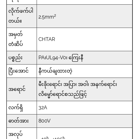
လိုက်ဖက်ပါ
2
2.5mm
တယ်။
အမှတ်
CHTAR
တံဆိပ်
ပစ္စည်း
PA၊UL94-V0၊ ကြေးနီ
ပြီးအောင်
နီကယ်ချထားတဲ့
မီးခိုးရောင်၊ အပြာ၊ အဝါ၊ အနက်ရောင်၊
အရောင်
လိမ္မော်ရောင်စသည်ဖြင့်
လက်ရှိ
32A
ဓာတ်အား
800V
အလုပ်