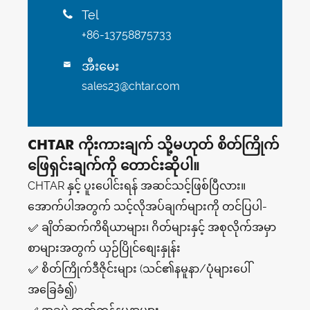
Tel

+86-13758875733
အီးမေး

sales23@chtar.com
CHTAR ကိုးကားချက် သို့မဟုတ် စိတ်ကြိုက်
ဖြေရှင်းချက်ကို တောင်းဆိုပါ။
CHTAR နှင့် ပူးပေါင်းရန် အဆင်သင့်ဖြစ်ပြီလား။
အောက်ပါအတွက် သင့်လိုအပ်ချက်များကို တင်ပြပါ-
✅ ချိတ်ဆက်ကိရိယာများ၊ ဂိတ်များနှင့် အစုလိုက်အမှာ
စာများအတွက် ယှဉ်ပြိုင်စျေးနှုန်း
✅ စိတ်ကြိုက်ဒီဇိုင်းများ (သင်၏နမူနာ/ပုံများပေါ်
အခြေခံ၍)