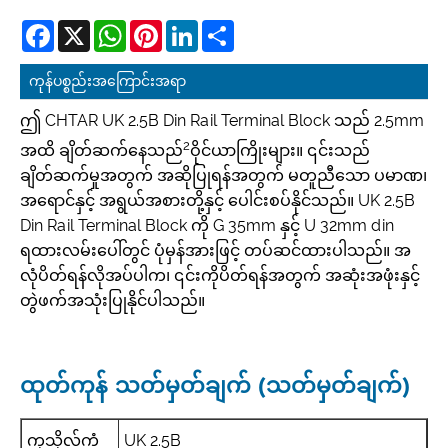
Facebook
X
WhatsApp
Pinterest
LinkedIn
Share
ကုန်ပစ္စည်းအကြောင်းအရာ
ဤ CHTAR UK 2.5B Din Rail Terminal Block သည် 2.5mm
2
အထိ ချိတ်ဆက်နေသည်
ဝိုင်ယာကြိုးများ။ ၎င်းသည်
ချိတ်ဆက်မှုအတွက် အဆိုပြုရန်အတွက် မတူညီသော ပမာဏ၊
အရောင်နှင့် အရွယ်အစားတို့နှင့် ပေါင်းစပ်နိုင်သည်။ UK 2.5B
Din Rail Terminal Block ကို G 35mm နှင့် U 32mm din
ရထားလမ်းပေါ်တွင် ပုံမှန်အားဖြင့် တပ်ဆင်ထားပါသည်။ အ
လုံပိတ်ရန်လိုအပ်ပါက၊ ၎င်းကိုပိတ်ရန်အတွက် အဆုံးအဖုံးနှင့်
တွဲဖက်အသုံးပြုနိုင်ပါသည်။
ထုတ်ကုန် သတ်မှတ်ချက် (သတ်မှတ်ချက်)
ကုသိုလ်ကံ
UK 2.5B