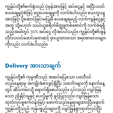
ကျွန်ုပ်တို့၏စက်ရုံသည် ပုံမှန်အားဖြင့် အပ်ငွေနှင့် အပြီးသတ်
ပေးချေမှုပုံစံဖြင့် ငွေပေးချေမှုကို လက်ခံပါသည်။ ယေဘူယျ
အားဖြင့်၊ ပို့ဆောင်ခြင်းမပြုမီ ပေးချေရမည့် လက်ကျန်ငွေနှင့်
အတူ သို့မဟုတ် သယ်ယူစရိတ်မိတ္တူတစ်စောင်ကို လက်ခံရရှိ
သည့်အခါတွင် 30% အပ်ငွေ လိုအပ်ပါသည်။ ကျွန်ုပ်တို့၏အွန်
လိုင်းပလပ်ဖောင်းမှတဆင့် မှာယူထားသော အမှာစာလေးများ
ကိုလည်း လက်ခံပါသည်။
Delivery အားသာချက်
ကျွန်ုပ်တို့၏ ကုမ္ပဏီသည် အဆင်ပြေသော ပထဝီဝင်
တည်နေရာမှ အကျိုးခံစားခွင့်ရှိပြီး သင်္ဘောများကို နောက်နေ့
တွင် ဆိပ်ကမ်းသို့ ရောက်ရှိစေပါသည်။ ၎င်းသည် လျင်မြန်
သော ညှိနှိုင်းမှုနှင့် ပေးပို့မှုကို ခွင့်ပြုသည်။ လျင်မြန်သော
ထုတ်လုပ်မှုစက်ဝန်းဖြင့်၊ ဖောက်သည်နေရာချထားပြီးနောက်
ကျွန်ုပ်တို့သည် ကုန်ပစ္စည်းများကို လျင်မြန်စွာထုတ်လုပ်ပြီး