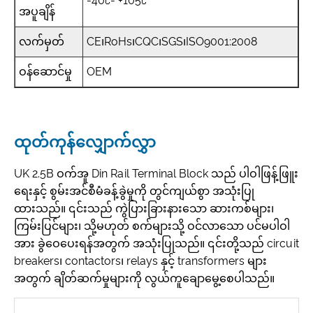
-40℃- +105℃
အပူချိန်
လက်မှတ်
CE၊RoHs၊CQC၊SGS၊ISO9001:2008
ဝန်ဆောင်မှု
OEM
ထုတ်ကုန်လျှောက်လွှာ
UK 2.5B ဝက်အူ Din Rail Terminal Block သည် ပါဝါဖြန့်ဖြူး
ရေးနှင့် စွမ်းအင်စီမံခန့်ခွဲမှုကို တွင်ကျယ်စွာ အသုံးပြု
ထားသည်။ ၎င်းသည် ကွဲပြားခြားနားသော ဆားကစ်များ၊
ကြမ်းပြင်များ၊ သို့မဟုတ် စက်များသို့ ဝင်လာသော ပင်မပါဝါ
အား ခွဲဝေပေးရန်အတွက် အသုံးပြုသည်။ ၎င်းတို့သည် circuit
breakers၊ contactors၊ relays နှင့် transformers များ
အတွက် ချိတ်ဆက်မှုများကို လွယ်ကူချောမွေ့စေပါသည်။