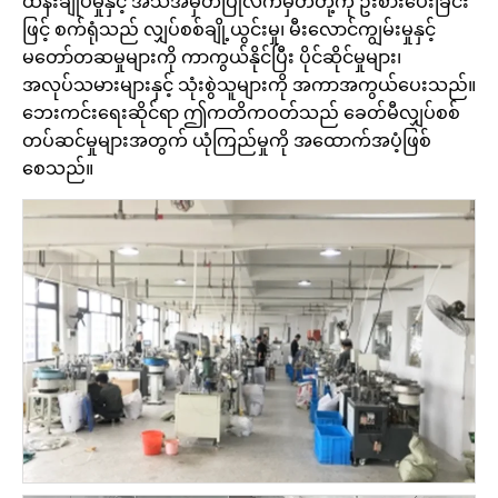
ထိန်းချုပ်မှုနှင့် အသိအမှတ်ပြုလက်မှတ်တို့ကို ဦးစားပေးခြင်း
ဖြင့် စက်ရုံသည် လျှပ်စစ်ချို့ယွင်းမှု၊ မီးလောင်ကျွမ်းမှုနှင့်
မတော်တဆမှုများကို ကာကွယ်နိုင်ပြီး ပိုင်ဆိုင်မှုများ၊
အလုပ်သမားများနှင့် သုံးစွဲသူများကို အကာအကွယ်ပေးသည်။
ဘေးကင်းရေးဆိုင်ရာ ဤကတိကဝတ်သည် ခေတ်မီလျှပ်စစ်
တပ်ဆင်မှုများအတွက် ယုံကြည်မှုကို အထောက်အပံ့ဖြစ်
စေသည်။