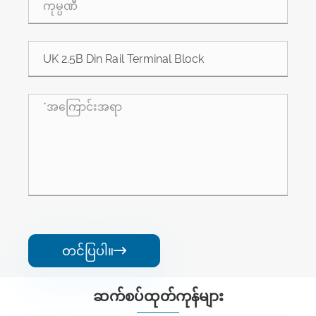
တင်ပြပါ။

ဆက်စပ်ထုတ်ကုန်များ