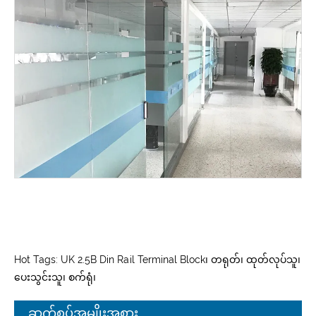
Hot Tags: UK 2.5B Din Rail Terminal Block၊ တရုတ်၊ ထုတ်လုပ်သူ၊
ပေးသွင်းသူ၊ စက်ရုံ၊
ဆက်စပ်အမျိုးအစား