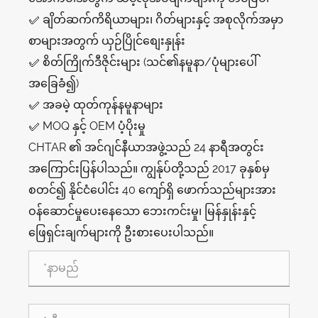
✅ ချိတ်ဆက်ကိရိယာများ၊ ဂိတ်များနှင့် အစုလိုက်အမှာ
စာများအတွက် ယှဉ်ပြိုင်စျေးနှုန်း
✅ စိတ်ကြိုက်ဒီဇိုင်းများ (သင်၏နမူနာ/ပုံများပေါ်
အခြေခံ၍)
✅ အခမဲ့ ထုတ်ကုန်နမူနာများ
✅ MOQ နှင့် OEM ပံ့ပိုးမှု
CHTAR ၏ အင်ဂျင်နီယာအဖွဲ့သည် 24 နာရီအတွင်း
အကြောင်းပြန်ပါသည်။ ကျွန်ုပ်တို့သည် 2017 ခုနှစ်မှ
စတင်၍ နိုင်ငံပေါင်း 40 ကျော်ရှိ ဖောက်သည်များအား
ဝန်ဆောင်မှုပေးနေသော ဘေးကင်းမှု၊ မြန်နှုန်းနှင့်
ဖြေရှင်းချက်များကို ဦးစားပေးပါသည်။