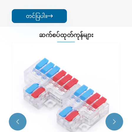
တင်ပြပါ။

ဆက်စပ်ထုတ်ကုန်များ

