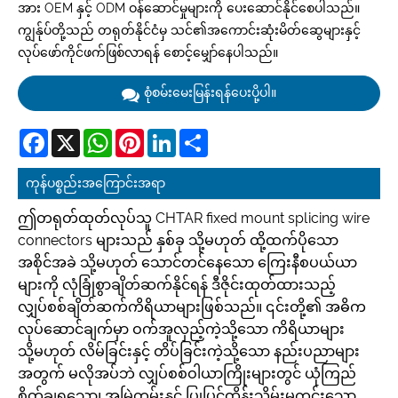
အား OEM နှင့် ODM ဝန်ဆောင်မှုများကို ပေးဆောင်နိုင်စေပါသည်။
ကျွန်ုပ်တို့သည် တရုတ်နိုင်ငံမှ သင်၏အကောင်းဆုံးမိတ်ဆွေများနှင့်
လုပ်ဖော်ကိုင်ဖက်ဖြစ်လာရန် စောင့်မျှော်နေပါသည်။
စုံစမ်းမေးမြန်းရန်ပေးပို့ပါ။
Facebook
X
WhatsApp
Pinterest
LinkedIn
Share
ကုန်ပစ္စည်းအကြောင်းအရာ
ဤတရုတ်ထုတ်လုပ်သူ CHTAR fixed mount splicing wire
connectors များသည် နှစ်ခု သို့မဟုတ် ထို့ထက်ပိုသော
အစိုင်အခဲ သို့မဟုတ် သောင်တင်နေသော ကြေးနီစပယ်ယာ
များကို လုံခြုံစွာချိတ်ဆက်နိုင်ရန် ဒီဇိုင်းထုတ်ထားသည့်
လျှပ်စစ်ချိတ်ဆက်ကိရိယာများဖြစ်သည်။ ၎င်းတို့၏ အဓိက
လုပ်ဆောင်ချက်မှာ ဝက်အူလှည့်ကဲ့သို့သော ကိရိယာများ
သို့မဟုတ် လိမ်ခြင်းနှင့် တိပ်ခြင်းကဲ့သို့သော နည်းပညာများ
အတွက် မလိုအပ်ဘဲ လျှပ်စစ်ဝါယာကြိုးများတွင် ယုံကြည်
စိတ်ချရသော၊ အမြဲတမ်းနှင့် ပြုပြင်ထိန်းသိမ်းမှုကင်းသော