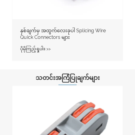
နှစ်ချက်မှ အထွက်လေးခုပါ Splicing Wire
Quick Connectors များ
ပိုမိုကြည့်ရှုပါ။ >>
သတင်းအကြံပြုချက်များ