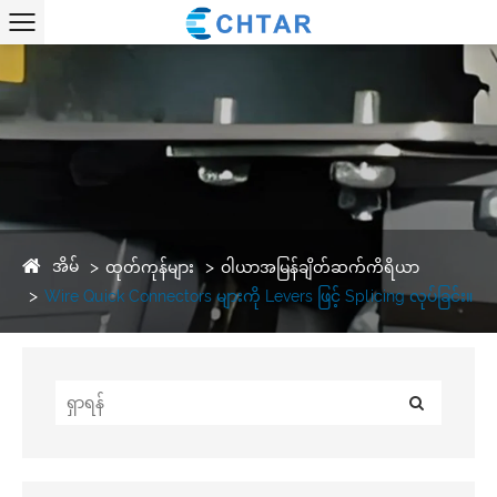
အိမ်
ထုတ်ကုန်များ
ဝါယာအမြန်ချိတ်ဆက်ကိရိယာ
Wire Quick Connectors များကို Levers ဖြင့် Splicing လုပ်ခြင်း။