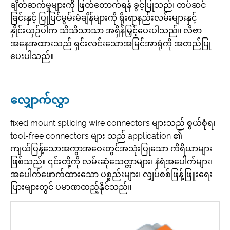
ချိတ်ဆက်မှုများကို ဖြတ်တောက်ရန် ခွင့်ပြုသည်၊ တပ်ဆင်
ခြင်းနှင့် ပြုပြင်မွမ်းမံချိန်များကို ရိုးရာနည်းလမ်းများနှင့်
နှိုင်းယှဉ်ပါက သိသိသာသာ အရှိန်မြှင့်ပေးပါသည်။ လီဗာ
အနေအထားသည် ရှင်းလင်းသောအမြင်အာရုံကို အတည်ပြု
ပေးပါသည်။
လျှောက်လွှာ
fixed mount splicing wire connectors များသည် စွယ်စုံရ၊
tool-free connectors များ သည် application ၏
ကျယ်ပြန့်သောအကွာအဝေးတွင်အသုံးပြုသော ကိရိယာများ
ဖြစ်သည်။ ၎င်းတို့ကို လမ်းဆုံသေတ္တာများ၊ နံရံအပေါက်များ၊
အပေါက်ဖောက်ထားသော ပစ္စည်းများ၊ လျှပ်စစ်ဖြန့်ဖြူးရေး
ပြားများတွင် ပမာဏထည့်နိုင်သည်။