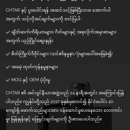
CHTAR နှင့် ပူးပေါင်းရန် အဆင်သင့်ဖြစ်ပြီလား။ အောက်ပါ
အတွက် သင့်လိုအပ်ချက်များကို တင်ပြပါ-
✅ ချိတ်ဆက်ကိရိယာများ၊ ဂိတ်များနှင့် အစုလိုက်အမှာစာများ
အတွက် ယှဉ်ပြိုင်စျေးနှုန်း
✅ စိတ်ကြိုက်ဒီဇိုင်းများ (သင်၏နမူနာ/ပုံများပေါ်အခြေခံ၍)
✅ အခမဲ့ ထုတ်ကုန်နမူနာများ
✅ MOQ နှင့် OEM ပံ့ပိုးမှု
CHTAR ၏ အင်ဂျင်နီယာအဖွဲ့သည် 24 နာရီအတွင်း အကြောင်းပြန်
ပါသည်။ ကျွန်ုပ်တို့သည် 2017 ခုနှစ်မှစတင်၍ နိုင်ငံပေါင်း 40
ကျော်ရှိ ဖောက်သည်များအား ဝန်ဆောင်မှုပေးနေသော ဘေးကင်း
မှု၊ မြန်နှုန်းနှင့် ဖြေရှင်းချက်များကို ဦးစားပေးပါသည်။