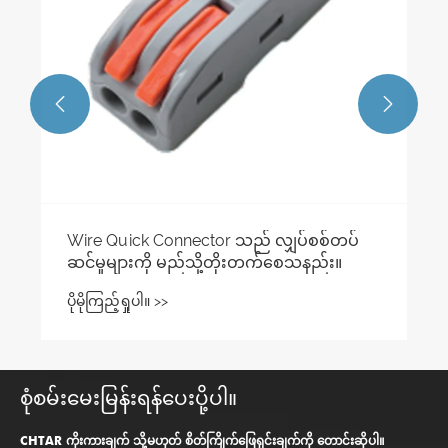


Wire Quick Connector သည် လျှပ်စစ်တပ်
ဆင်မှုများကို မည်သို့တိုးတက်စေသနည်း။
ပိုမိုကြည့်ရှုပါ။ >>
စုံစမ်းမေးမြန်းရန်ပေးပို့ပါ။
CHTAR ကိုးကားချက် သို့မဟုတ် စိတ်ကြိုက်ဖြေရှင်းချက်ကို တောင်းဆိုပါ။