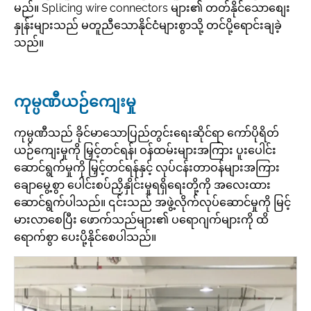
မည်။ Splicing wire connectors များ၏ တတ်နိုင်သောစျေး
နှုန်းများသည် မတူညီသောနိုင်ငံများစွာသို့ တင်ပို့ရောင်းချခဲ့
သည်။
ကုမ္ပဏီယဉ်ကျေးမှု
ကုမ္ပဏီသည် ခိုင်မာသောပြည်တွင်းရေးဆိုင်ရာ ကော်ပိုရိတ်
ယဉ်ကျေးမှုကို မြှင့်တင်ရန်၊ ဝန်ထမ်းများအကြား ပူးပေါင်း
ဆောင်ရွက်မှုကို မြှင့်တင်ရန်နှင့် လုပ်ငန်းတာဝန်များအကြား
ချောမွေ့စွာ ပေါင်းစပ်ညှိနှိုင်းမှုရရှိရေးတို့ကို အလေးထား
ဆောင်ရွက်ပါသည်။ ၎င်းသည် အဖွဲ့လိုက်လုပ်ဆောင်မှုကို မြင့်
မားလာစေပြီး ဖောက်သည်များ၏ ပရောဂျက်များကို ထိ
ရောက်စွာ ပေးပို့နိုင်စေပါသည်။