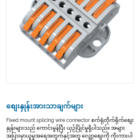
စျေးနှုန်းအားသာချက်များ
Fixed mount splicing wire connector စက်ရုံတိုက်ရိုက်စျေး
နှုန်းများသည် ကောင်းမွန်ပြီး ယှဉ်ပြိုင်မှုရှိပါသည်။ အများ
အပြားမှာယူမှုအရေအတွက်နှင့်အတူ လျှော့စျေးကို ကိုးကားပါ