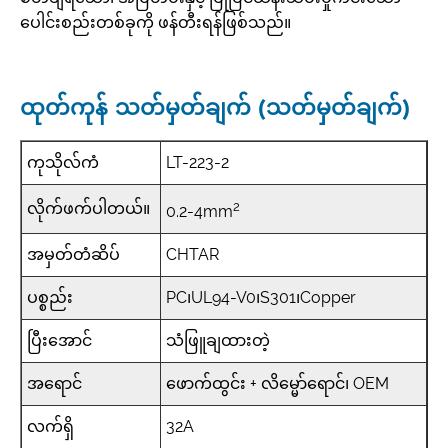
ပေါင်းစည်းတစ်ခုကို ဖန်တီးရန်ဖြစ်သည်။
ထုတ်ကုန် သတ်မှတ်ချက် (သတ်မှတ်ချက်)
ကုသိုလ်ကံ
LT-223-2
2
လိုက်ဖက်ပါတယ်။
0.2-4mm
အမှတ်တံဆိပ်
CHTAR
ပစ္စည်း
PC၊UL94-V0၊S301၊Copper
ပြီးအောင်
သံဖြူချထားတဲ့
အရောင်
ဖောက်ထွင်း + လိမ္မော်ရောင်၊ OEM
လက်ရှိ
32A