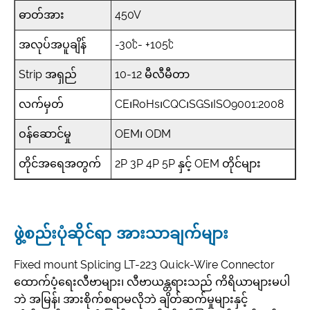
ဓာတ်အား
450V
အလုပ်အပူချိန်
-30℃- +105℃
Strip အရှည်
10-12 မီလီမီတာ
လက်မှတ်
CE၊RoHs၊CQC၊SGS၊ISO9001:2008
ဝန်ဆောင်မှု
OEM၊ ODM
တိုင်အရေအတွက်
2P 3P 4P 5P နှင့် OEM တိုင်များ
ဖွဲ့စည်းပုံဆိုင်ရာ အားသာချက်များ
Fixed mount Splicing LT-223 Quick-Wire Connector
ထောက်ပံ့ရေးလီဗာများ၊ လီဗာယန္တရားသည် ကိရိယာများမပါ
ဘဲ အမြန်၊ အားစိုက်စရာမလိုဘဲ ချိတ်ဆက်မှုများနှင့်