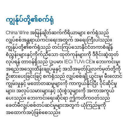
ကျွန်ုပ်တို့၏စက်ရုံ
China Wire အမြန်ချိတ်ဆက်ကိရိယာများ စက်ရုံသည်
လျှပ်စစ်အန္တရာယ်ကင်းရေးအတွက် အရေးကြီးပါသည်။
ကျွန်ုပ်တို့၏စက်ရုံသည် တင်းကြပ်သောနိုင်ငံတကာစံချိန်
စံညွှန်းများနှင့်ကိုက်ညီသော ထုတ်ကုန်များကို ဒီဇိုင်းဆွဲထုတ်
လုပ်ရန် တာဝန်ရှိသည် (ဥပမာ၊ IEC၊ TUV၊ CE)။ ဘေးကင်းမှု၊
အရည်အသွေးထိန်းချုပ်မှုနှင့် အသိအမှတ်ပြုလက်မှတ်တို့ကို
ဦးစားပေးခြင်းဖြင့် စက်ရုံသည် လျှပ်စစ်ချို့ယွင်းမှု၊ မီးလောင်
ကျွမ်းမှုနှင့် မတော်တဆမှုများကို ကာကွယ်နိုင်ပြီး ပိုင်ဆိုင်မှု
များ၊ အလုပ်သမားများနှင့် သုံးစွဲသူများကို အကာအကွယ်
ပေးသည်။ ဘေးကင်းရေးဆိုင်ရာ ဤကတိကဝတ်သည်
ခေတ်မီလျှပ်စစ်တပ်ဆင်မှုများအတွက် ယုံကြည်မှုကို
အထောက်အပံ့ဖြစ်စေသည်။