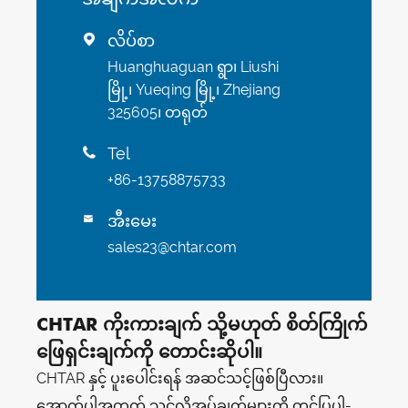
လိပ်စာ

Huanghuaguan ရွာ၊ Liushi
မြို့၊ Yueqing မြို့၊ Zhejiang
325605၊ တရုတ်
Tel

+86-13758875733
အီးမေး

sales23@chtar.com
CHTAR ကိုးကားချက် သို့မဟုတ် စိတ်ကြိုက်
ဖြေရှင်းချက်ကို တောင်းဆိုပါ။
CHTAR နှင့် ပူးပေါင်းရန် အဆင်သင့်ဖြစ်ပြီလား။
အောက်ပါအတွက် သင့်လိုအပ်ချက်များကို တင်ပြပါ-