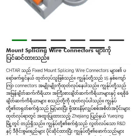
Mount Splicing Wire Connectors များကို
ပြင်ဆင်ထားသည်။
CHTAR သည် Fixed Mount Splicing Wire Connectors များ၏ ပ
ရော်ဖက်ရှင်နယ် ထုတ်လုပ်သူဖြစ်သည်။ ကျွန်ုပ်တို့သည် 15 နှစ်ကျော်
ကြာ connectors အမျိုးမျိုးကိုထုတ်လုပ်နေပါသည်။ ကျွန်ုပ်တို့သည်
အမြန်ချိတ်ဆက်ကိရိယာ၊ အကြီးစားချိတ်ဆက်ကိရိယာများနှင့် ရေစိုခံ
ချိတ်ဆက်ကိရိယာများ စသည်တို့ကို ထုတ်လုပ်ပါသည်။ ကျွန်ုပ်
တို့၏တရုတ်စက်ရုံသည် မြင့်မားပြီး ဗို့အားနိမ့်လျှပ်စစ်အစိတ်အပိုင်းများ
ထုတ်လုပ်ရာတွင် အထူးပြုထားသည့် Zhejiang ပြည်နယ် Yueqing
မြို့တွင် တည်ရှိသည်။ ကျွန်ုပ်တို့၏စက်ရုံသည် လွတ်လပ်သော R&D
နှင့် ဒီဇိုင်းစွမ်းရည်များ ပိုင်ဆိုင်ထားပြီး ကျွန်ုပ်တို့၏ဖောက်သည်များ